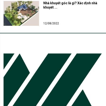
Nhà khuyết góc là gì? Xác định nhà 
khuyết ...
12/08/2022