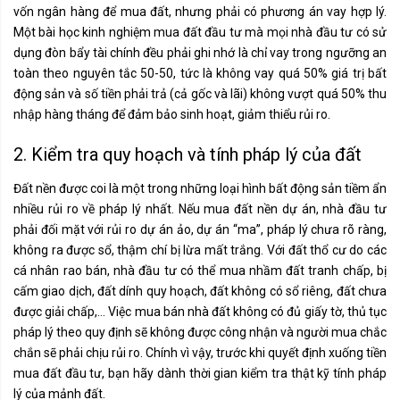
vốn ngân hàng để mua đất, nhưng phải có phương án vay hợp lý.
Một bài học kinh nghiệm mua đất đầu tư mà mọi nhà đầu tư có sử
dụng đòn bẩy tài chính đều phải ghi nhớ là chỉ vay trong ngưỡng an
toàn theo nguyên tắc 50-50, tức là không vay quá 50% giá trị bất
động sản và số tiền phải trả (cả gốc và lãi) không vượt quá 50% thu
nhập hàng tháng để đảm bảo sinh hoạt, giảm thiểu rủi ro.
2. Kiểm tra quy hoạch và tính pháp lý của đất
Đất nền được coi là một trong những loại hình bất động sản tiềm ẩn
nhiều rủi ro về pháp lý nhất. Nếu mua đất nền dự án, nhà đầu tư
phải đối mặt với rủi ro dự án ảo, dự án “ma”, pháp lý chưa rõ ràng,
không ra được sổ, thậm chí bị lừa mất trắng. Với đất thổ cư do các
cá nhân rao bán, nhà đầu tư có thể mua nhầm đất tranh chấp, bị
cấm giao dịch, đất dính quy hoạch, đất không có sổ riêng, đất chưa
được giải chấp,… Việc mua bán nhà đất không có đủ giấy tờ, thủ tục
pháp lý theo quy định sẽ không được công nhận và người mua chắc
chắn sẽ phải chịu rủi ro. Chính vì vậy, trước khi quyết định xuống tiền
mua đất đầu tư, bạn hãy dành thời gian kiểm tra thật kỹ tính pháp
lý của mảnh đất.