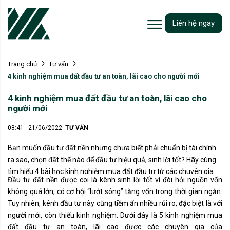
Liên hệ ngay
Trang chủ
Tư vấn
4 kinh nghiệm mua đất đầu tư an toàn, lãi cao cho người mới
4 kinh nghiệm mua đất đầu tư an toàn, lãi cao cho
người mới
08:41 - 21/06/2022
TƯ VẤN
Bạn muốn đầu tư đất nền nhưng chưa biết phải chuẩn bị tài chính 
ra sao, chọn đất thế nào để đầu tư hiệu quả, sinh lời tốt? Hãy cùng 
tìm hiểu 4 bài học kinh nghiệm mua đất đầu tư từ các chuyên gia 
Đầu tư đất nền được coi là kênh sinh lời tốt vì đòi hỏi nguồn vốn
để “đánh đâu thắng đó” nhé!
không quá lớn, có cơ hội “lướt sóng” tăng vốn trong thời gian ngắn.
Tuy nhiên, kênh đầu tư này cũng tiềm ẩn nhiều rủi ro, đặc biệt là với
người mới, còn thiếu kinh nghiệm. Dưới đây là 5 kinh nghiệm mua
đất đầu tư an toàn, lãi cao được các chuyên gia của