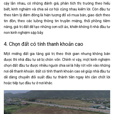
cậy lẫn nhau, có những đánh giá, phân tích thị trường theo hiểu
biết, kinh nghiệm và chia sẻ cơ hội cùng nhau kiếm lời. Còn đầu tư
theo tâm lý đám đông là hiện tượng đổ xô mua bán, giao dịch theo
tin đồn, theo các luồng thông tin truyền miệng, thổi phồng tiềm
năng, giá trị đất để tạo những cơn sốt ảo, khiến không ít nhà đầu tư
non kinh nghiệm sập bẫy.
4. Chọn đất có tính thanh khoản cao
Một miếng đất gia tăng giá trị theo thời gian nhưng không bán
được thì nhà đầu tư sẽ bị chôn vốn. Chính vì vậy, một kinh nghiệm
chọn đất đầu tư được nhiều người chia sẻ là hãy rót vốn vào những
nơi dễ thanh khoản. Đất có tính thanh khoản cao sẽ giúp nhà đầu tư
dễ dàng chuyển đổi suất đầu tư thành tiền ngay khi cần chốt lời
hoặc tiếp tục đầu tư ở nơi khác.