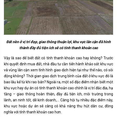
Đất nền ở vị trí đẹp, giao thông thuận lợi, khu vực lân cận đã hình
thành đầy đủ tiện ích sẽ có tính thanh khoản cao
Vậy là sao để biết đất có tính thanh khoản cao hay không? Trước
khi quyết định mua đất, nhà đầu tư cần tiến hành khảo sát khu vực
và vùng lân cận xem tình hình giao dịch hiện tại như thế nào, có sôi
động không? Thời gian giao dịch trung bình của đất ở khu vực đó là
bao lâu kể từ khi rao bán? Ngoài ra, một số đặc điểm nhận biết một
khu vực hay dự án có tính thanh khoản cao chính là vị trí đắc địa, hạ
tầng – giao thông hoàn thiện, đầy đủ tiện ích, môi trường trong
lành, an ninh tốt, dễ kinh doanh,… Càng hội tụ nhiều đặc điểm này,
khu vực hoặc dự án sẽ càng có khả năng thu hút dân cư, đồng
nghĩa với tính thanh khoản cao hơn.