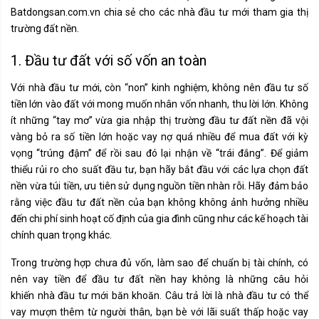
Batdongsan.com.vn chia sẻ cho các nhà đầu tư mới tham gia thị
trường đất nền.
1. Đầu tư đất với số vốn an toàn
Với nhà đầu tư mới, còn “non” kinh nghiệm, không nên đầu tư số
tiền lớn vào đất với mong muốn nhân vốn nhanh, thu lời lớn. Không
ít những “tay mơ” vừa gia nhập thị trường đầu tư đất nền đã vội
vàng bỏ ra số tiền lớn hoặc vay nợ quá nhiều để mua đất với kỳ
vọng “trúng đậm” để rồi sau đó lại nhận về “trái đắng”. Để giảm
thiểu rủi ro cho suất đầu tư, bạn hãy bắt đầu với các lựa chọn đất
nền vừa túi tiền, ưu tiên sử dụng nguồn tiền nhàn rỗi. Hãy đảm bảo
rằng việc đầu tư đất nền của bạn không không ảnh hưởng nhiều
đến chi phí sinh hoạt cố định của gia đình cũng như các kế hoạch tài
chính quan trọng khác.
Trong trường hợp chưa đủ vốn, làm sao để chuẩn bị tài chính, có
nên vay tiền để đầu tư đất nền hay không là những câu hỏi
khiến nhà đầu tư mới băn khoăn. Câu trả lời là nhà đầu tư có thể
vay mượn thêm từ người thân, bạn bè với lãi suất thấp hoặc vay