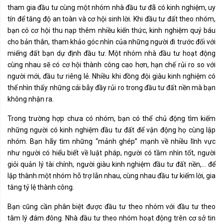
tham gia đầu tư cùng một nhóm nhà đầu tư đã có kinh nghiệm, uy
tín để tăng độ an toàn và cơ hội sinh lời. Khi đầu tư đất theo nhóm,
bạn có cơ hội thu nạp thêm nhiều kiến thức, kinh nghiệm quý báu
cho bản thân, tham khảo góc nhìn của những người đi trước đối với
miếng đất bạn dự định đầu tư. Một nhóm nhà đầu tư hoạt động
cùng nhau sẽ có cơ hội thành công cao hơn, hạn chế rủi ro so với
người mới, đầu tư riêng lẻ. Nhiều khi đồng đội giàu kinh nghiệm có
thể nhìn thấy những cái bẫy đầy rủi ro trong đầu tư đất nền mà bạn
không nhận ra.
Trong trường hợp chưa có nhóm, bạn có thể chủ động tìm kiếm
những người có kinh nghiệm đầu tư đất để vận động họ cùng lập
nhóm. Bạn hãy tìm những “mảnh ghép” mạnh về nhiều lĩnh vực
như người có hiểu biết về luật pháp, người có tầm nhìn tốt, người
giỏi quản lý tài chính, người giàu kinh nghiệm đầu tư đất nền,… để
lập thành một nhóm hỗ trợ lẫn nhau, cùng nhau đầu tư kiếm lời, gia
tăng tỷ lệ thành công.
Bạn cũng cần phân biệt được đầu tư theo nhóm với đầu tư theo
tâm lý đám đông. Nhà đầu tư theo nhóm hoạt động trên cơ sở tin