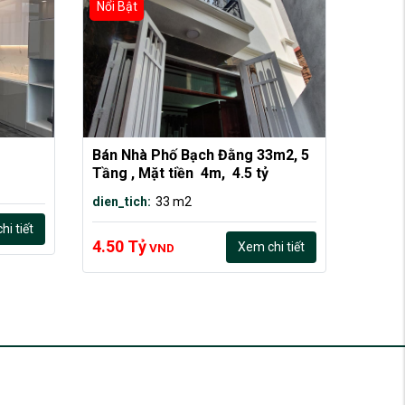
Nổi Bật
Bán Nhà Phố Bạch Đằng 33m2, 5 
Tầng , Mặt tiền  4m,  4.5 tỷ
dien_tich:
33 m2
i tiết
4.50 Tỷ
Xem chi tiết
VND