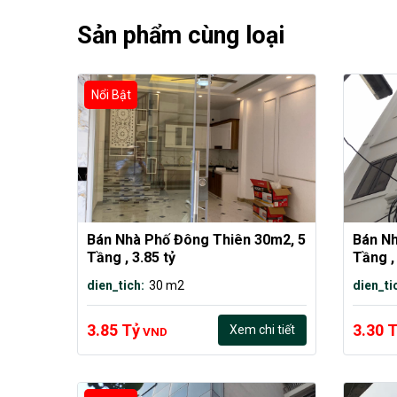
Sản phẩm cùng loại
Nổi Bật
Bán Nhà Phố Đông Thiên 30m2, 5 
Bán Nh
Tầng , 3.85 tỷ
Tầng ,
dien_tich:
30 m2
dien_ti
3.85 Tỷ
3.30 
Xem chi tiết
VND