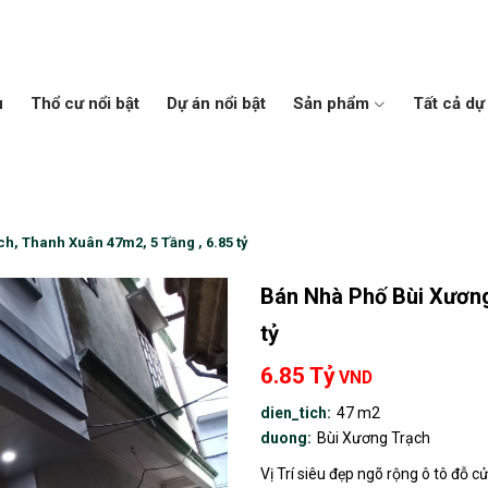
u
Thổ cư nổi bật
Dự án nổi bật
Sản phẩm
Tất cả dự
h, Thanh Xuân 47m2, 5 Tầng , 6.85 tỷ
Bán Nhà Phố Bùi Xương
tỷ
6.85 Tỷ
VND
dien_tich:
47 m2
duong:
Bùi Xương Trạch
Vị Trí siêu đẹp ngõ rộng ô tô đỗ c