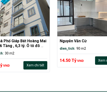
à Phố Giáp Bát Hoàng Mai 
Nguyễn Văn Cừ
 Tầng , 6,3 tỷ. Ô tô đõ 
dien_tich:
90 m2
ch:
30 m2
14.50 Tỷ
Xem ch
VND
Tỷ
Xem chi tiết
VND