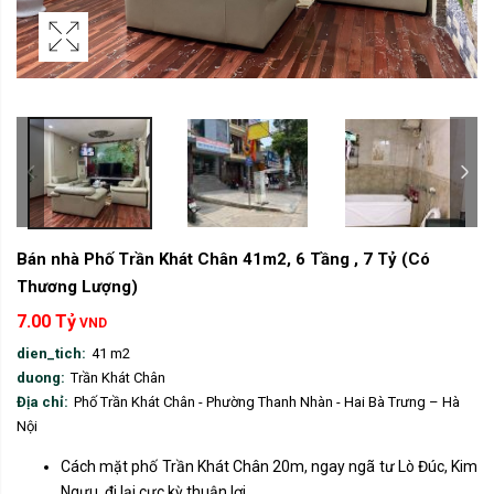
Bán nhà Phố Trần Khát Chân 41m2, 6 Tầng , 7 Tỷ (Có
Thương Lượng)
7.00 Tỷ
VND
dien_tich:
41 m2
duong:
Trần Khát Chân
Địa chỉ:
Phố Trần Khát Chân - Phường Thanh Nhàn - Hai Bà Trưng – Hà 
Nội
Cách mặt phố Trần Khát Chân 20m, ngay ngã tư Lò Đúc, Kim
Ngưu, đi lại cực kỳ thuận lợi