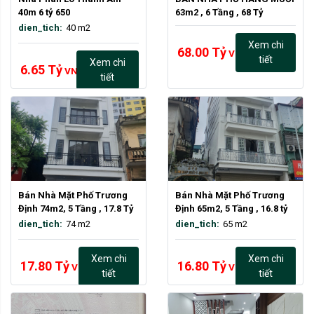
40m 6 tỷ 650
63m2 , 6 Tầng , 68 Tỷ
dien_tich:
40 m2
Xem chi
68.00 Tỷ
VND
tiết
Xem chi
6.65 Tỷ
VND
tiết
Bán Nhà Mặt Phố Trương 
Bán Nhà Mặt Phố Trương 
Định 74m2, 5 Tầng , 17.8 Tỷ
Định 65m2, 5 Tầng , 16.8 tỷ
dien_tich:
74 m2
dien_tich:
65 m2
Xem chi
Xem chi
17.80 Tỷ
16.80 Tỷ
VND
VND
tiết
tiết