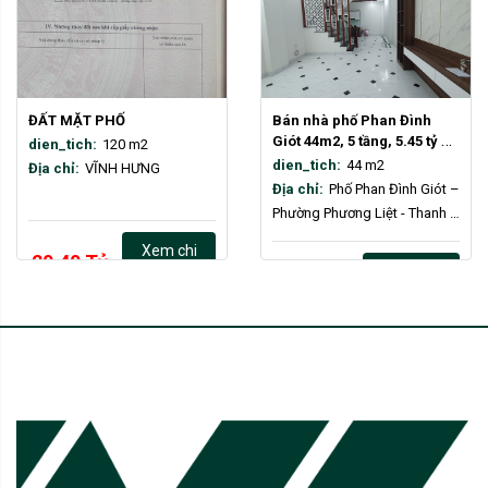
ĐẤT MẶT PHỐ
Bán nhà phố Phan Đình 
Giót 44m2, 5 tầng, 5.45 tỷ 
dien_tich:
120 m2
(có thương lượng)
dien_tich:
44 m2
Địa chỉ:
VĨNH HƯNG
Địa chỉ:
Phố Phan Đình Giót – 
Phường Phương Liệt - Thanh 
Xuân – Hà Nội
Xem chi
20.40 Tỷ
VND
Xem chi
tiết
5.45 Tỷ
VND
tiết