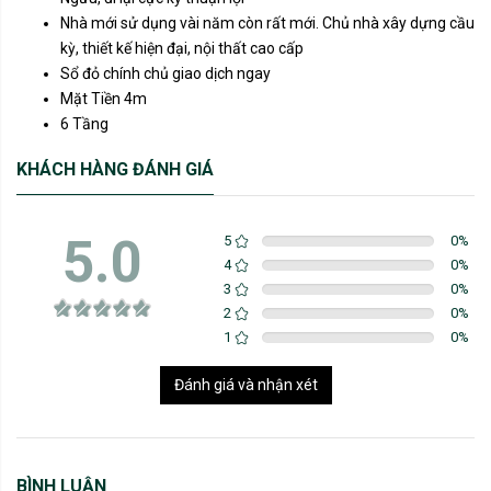
Nhà mới sử dụng vài năm còn rất mới. Chủ nhà xây dựng cầu
kỳ, thiết kế hiện đại, nội thất cao cấp
Sổ đỏ chính chủ giao dịch ngay
Mặt Tiền 4m
6 Tầng
KHÁCH HÀNG ĐÁNH GIÁ
5.0
5
0
%
4
0
%
3
0
%
2
0
%
1
0
%
Đánh giá và nhận xét
BÌNH LUẬN