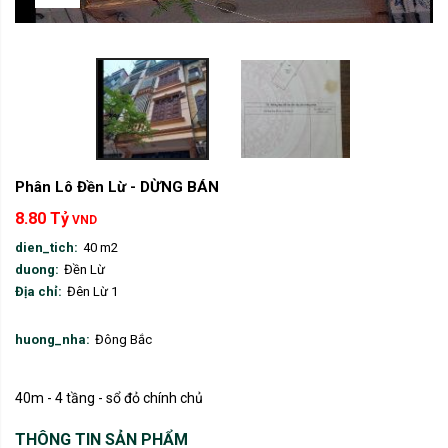
Phân Lô Đền Lừ - DỪNG BÁN
8.80 Tỷ
VND
dien_tich:
40 m2
duong:
Đền Lừ
Địa chỉ:
Đên Lừ 1
huong_nha:
Đông Bắc
40m - 4 tầng - sổ đỏ chính chủ
THÔNG TIN SẢN PHẨM