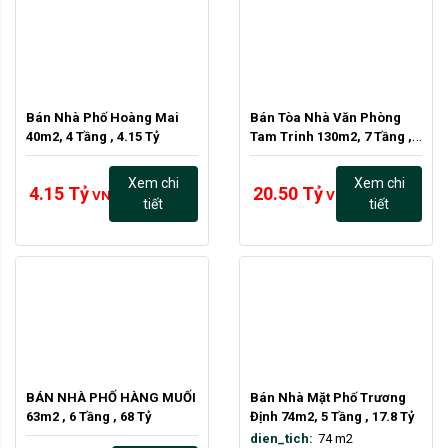
Bán Nhà Phố Hoàng Mai 
Bán Tòa Nhà Văn Phòng 
40m2, 4 Tầng , 4.15 Tỷ
Tam Trinh 130m2, 7 Tầng , 
20.5 tỷ
Xem chi
Xem chi
4.15 Tỷ
20.50 Tỷ
VND
VND
tiết
tiết
BÁN NHÀ PHỐ HÀNG MUỐI 
Bán Nhà Mặt Phố Trương 
63m2 , 6 Tầng , 68 Tỷ
Định 74m2, 5 Tầng , 17.8 Tỷ
dien_tich:
74 m2