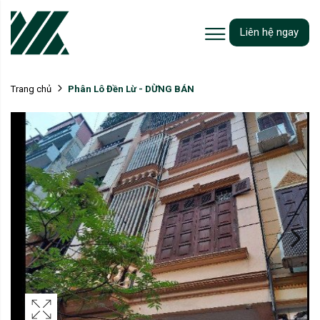
Liên hệ ngay
Phân Lô Đền Lừ - DỪNG BÁN
Trang chủ