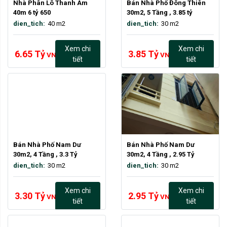
Nhà Phân Lô Thanh Am 
Bán Nhà Phố Đông Thiên 
40m 6 tỷ 650
30m2, 5 Tầng , 3.85 tỷ
dien_tich:
40 m2
dien_tich:
30 m2
Xem chi
Xem chi
6.65 Tỷ
3.85 Tỷ
VND
VND
tiết
tiết
Bán Nhà Phố Nam Dư 
Bán Nhà Phố Nam Dư 
30m2, 4 Tầng , 3.3 Tỷ
30m2, 4 Tầng , 2.95 Tỷ
dien_tich:
30 m2
dien_tich:
30 m2
Xem chi
Xem chi
3.30 Tỷ
2.95 Tỷ
VND
VND
tiết
tiết