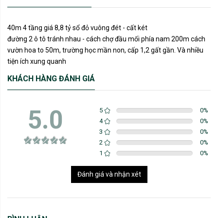
40m 4 tầng giá 8,8 tỷ sổ đỏ vuông đét - cất két
đường 2 ô tô tránh nhau - cách chợ đầu mối phía nam 200m cách
vườn hoa to 50m, trường học mần non, cấp 1,2 gất gần. Và nhiều
tiện ích xung quanh
KHÁCH HÀNG ĐÁNH GIÁ
5.0
5
0
%
4
0
%
3
0
%
2
0
%
1
0
%
Đánh giá và nhận xét