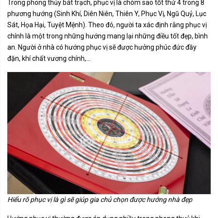
Trong phong thủy bát trạch, phục vị là chòm sao tốt thứ 4 trong 8
phương hướng (Sinh Khí, Diên Niên, Thiên Y, Phục Vị, Ngũ Quỷ, Lục
Sát, Họa Hại, Tuyệt Mệnh). Theo đó, người ta xác định rằng phục vị
chính là một trong những hướng mang lại những điều tốt đẹp, bình
an. Người ở nhà có hướng phục vị sẽ được hưởng phúc đức đầy
đặn, khí chất vương chính,...
Hiểu rõ phục vị là gì sẽ giúp gia chủ chọn được hướng nhà đẹp