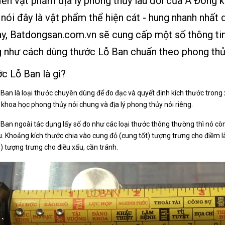
ến vật phẩm địa lý phong thủy lâu đời của Á Đông k
 nói đây là vật phẩm thể hiện cát - hung nhanh nhất 
y, Batdongsan.com.vn sẽ cung cấp một số thông tin
g như cách dùng thước Lỗ Ban chuẩn theo phong thủ
ớc Lỗ Ban là gì?
Ban là loại thước chuyên dùng để đo đạc và quyết định kích thước trong 
 khoa học phong thủy nói chung và địa lý phong thủy nói riêng.
Ban ngoài tác dụng lấy số đo như các loại thước thông thường thì nó cò
. Khoảng kích thước chia vào cung đỏ (cung tốt) tượng trưng cho điềm l
) tượng trưng cho điều xấu, cần tránh.