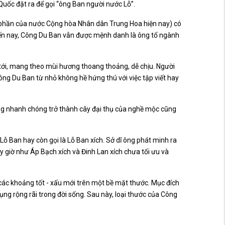
uốc đặt ra để gọi “ông Ban người nước Lỗ”.
phần của nước Cộng hòa Nhân dân Trung Hoa hiện nay) có
 Đến nay, Công Du Ban vẫn được mệnh danh là ông tổ ngành
 tới, mang theo mùi hương thoang thoảng, dễ chịu. Người
ông Du Ban từ nhỏ không hề hứng thú với việc tập viết hay
ng nhanh chóng trở thành cây đại thụ của nghề mộc cũng
Lỗ Ban hay còn gọi là Lỗ Ban xích. Sở dĩ ông phát minh ra
ấy giờ như Áp Bạch xích và Đinh Lan xích chưa tối ưu và
các khoảng tốt - xấu mới trên một bề mặt thước. Mục đích
ụng rộng rãi trong đời sống. Sau này, loại thước của Công