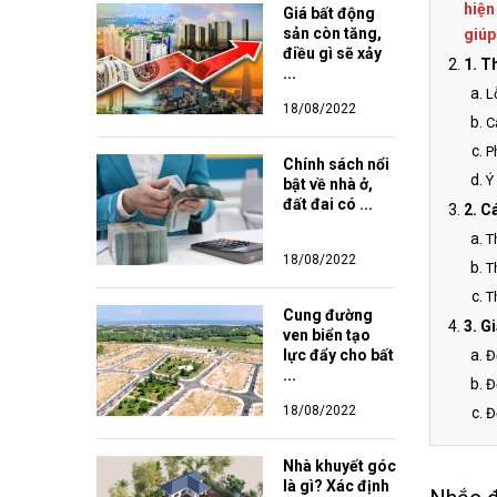
hiện
Giá bất động 
sản còn tăng, 
giúp
điều gì sẽ xảy 
1. T
...
L
18/08/2022
C
P
Chính sách nổi 
Ý
bật về nhà ở, 
đất đai có ...
2. C
T
18/08/2022
T
T
Cung đường 
3. G
ven biển tạo 
lực đẩy cho bất 
Đ
...
Đ
18/08/2022
Đ
Nhà khuyết góc 
là gì? Xác định 