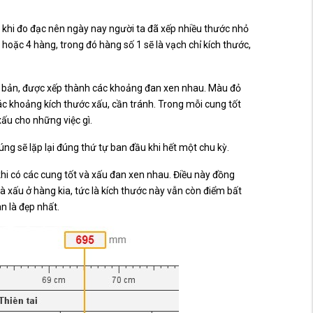
i khi đo đạc nên ngày nay người ta đã xếp nhiều thước nhỏ
oặc 4 hàng, trong đó hàng số 1 sẽ là vạch chỉ kích thước,
cơ bản, được xếp thành các khoảng đan xen nhau. Màu đỏ
 các khoảng kích thước xấu, cần tránh. Trong mỗi cung tốt
xấu cho những việc gì.
úng sẽ lặp lại đúng thứ tự ban đầu khi hết một chu kỳ.
khi có các cung tốt và xấu đan xen nhau. Điều này đồng
à xấu ở hàng kia, tức là kích thước này vẫn còn điểm bất
n là đẹp nhất.