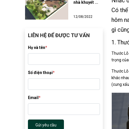
Nhắc đ
nhà khuyết ...
Có thể
12/08/2022
hôm na
gì cũn
LIÊN HỆ ĐỂ ĐƯỢC TƯ VẤN
1. Thư
Họ và tên
*
Thước Lỗ 
trọng của
Thước Lỗ 
Số điện thoại
*
khác nhau
(cung xấu
Email
*
Gửi yêu cầu