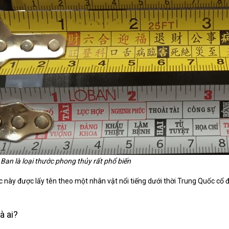
Ban là loại thước phong thủy rất phổ biến
c này được lấy tên theo một nhân vật nổi tiếng dưới thời Trung Quốc cổ
à ai?