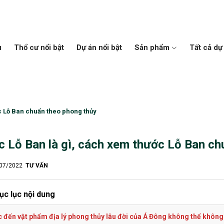
u
Thổ cư nổi bật
Dự án nổi bật
Sản phẩm
Tất cả dự
c Lỗ Ban chuẩn theo phong thủy
 Lỗ Ban là gì, cách xem thước Lỗ Ban ch
/07/2022
TƯ VẤN
ục lục nội dung
 đến vật phẩm địa lý phong thủy lâu đời của Á Đông không thể không n