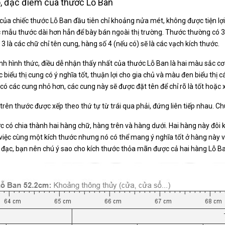
, đặc điểm của thước Lỗ Ban
 của chiếc thước Lỗ Ban đầu tiên chỉ khoảng nửa mét, không được tiện lợ
 mẫu thước dài hơn hẳn để bày bán ngoài thị trường. Thước thường có 3 h
3 là các chữ chỉ tên cung, hàng số 4 (nếu có) sẽ là các vạch kích thước.
nh hình thức, điều dễ nhận thấy nhất của thước Lỗ Ban là hai màu sắc 
c biểu thị cung có ý nghĩa tốt, thuận lợi cho gia chủ và màu đen biểu thị
i có các cung nhỏ hơn, các cung này sẽ được đặt tên để chỉ rõ là tốt hoặc 
trên thước được xếp theo thứ tự từ trái qua phải, đứng liên tiếp nhau. Ch
c có chia thành hai hàng chữ, hàng trên và hàng dưới. Hai hàng này đôi 
 việc cùng một kích thước nhưng nó có thể mang ý nghĩa tốt ở hàng này v
o đạc, bạn nên chú ý sao cho kích thước thỏa mãn được cả hai hàng Lỗ Ba