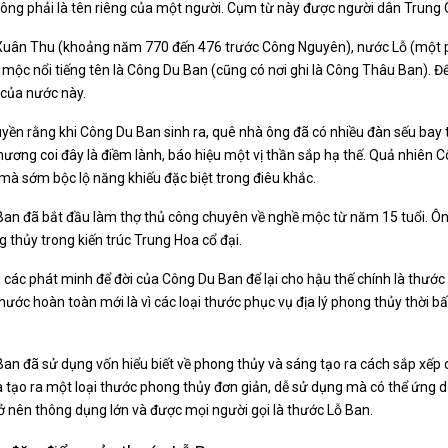
ông phải là tên riêng của một người. Cụm từ này được người dân Trung Q
Xuân Thu (khoảng năm 770 đến 476 trước Công Nguyên), nước Lỗ (một 
 mộc nổi tiếng tên là Công Du Ban (cũng có nơi ghi là Công Thâu Ban).
của nước này.
yền rằng khi Công Du Ban sinh ra, quê nhà ông đã có nhiều đàn sếu bay
hương coi đây là điềm lành, báo hiệu một vị thần sắp hạ thế. Quả nhiên C
mà sớm bộc lộ năng khiếu đặc biệt trong điêu khắc.
an đã bắt đầu làm thợ thủ công chuyên về nghề mộc từ năm 15 tuổi. Ô
 thủy trong kiến trúc Trung Hoa cổ đại.
 các phát minh để đời của Công Du Ban để lại cho hậu thế chính là thước 
thước hoàn toàn mới là vì các loại thước phục vụ địa lý phong thủy thời b
an đã sử dụng vốn hiểu biết về phong thủy và sáng tạo ra cách sắp xếp 
à tạo ra một loại thước phong thủy đơn giản, dễ sử dụng mà có thể ứng d
ở nên thông dụng lớn và được mọi người gọi là thước Lỗ Ban.