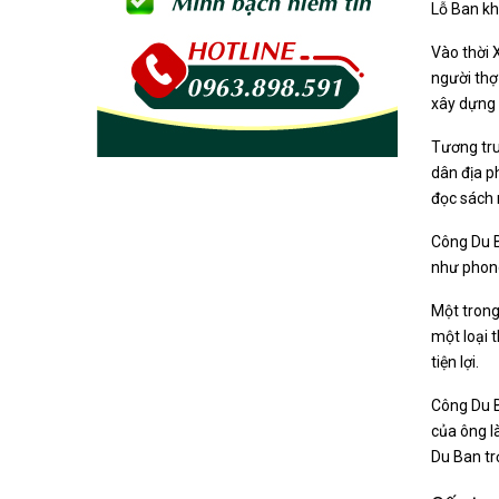
Lỗ Ban kh
Vào thời 
người thợ
xây dựng 
Tương tru
dân địa p
đọc sách 
Công Du B
như phong
Một trong
một loại 
tiện lợi.
Công Du B
của ông l
Du Ban tr