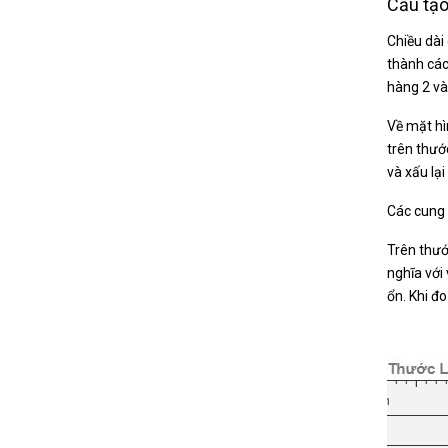
Cấu tạo
Chiều dài
thành các
hàng 2 và 
Về mặt hì
trên thướ
và xấu lạ
Các cung 
Trên thướ
nghĩa với
ổn. Khi đ