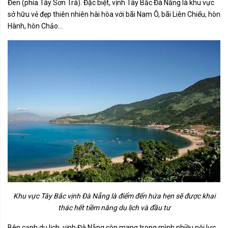
Đen (phía Tây Sơn Trà). Đặc biệt, vịnh Tây Bắc Đà Nẵng là khu vực
sở hữu vẻ đẹp thiên nhiên hài hòa với bãi Nam Ô, bãi Liên Chiểu, hòn
Hành, hòn Chảo…
Khu vực Tây Bắc vịnh Đà Nẵng là điểm đến hứa hẹn sẽ được khai
thác hết tiềm năng du lịch và đầu tư
Bên cạnh du lịch, vịnh Đà Nẵng còn mang trong mình nhiều nội lực