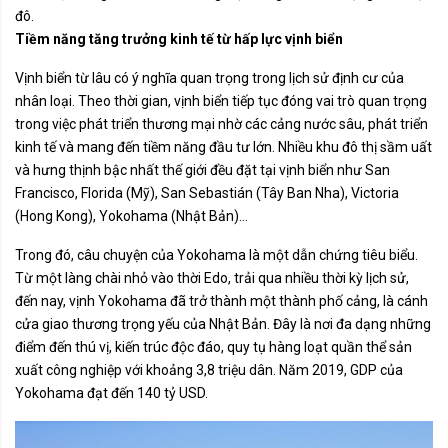
đô.
Tiềm năng tăng trưởng kinh tế từ hấp lực vịnh biển
Vịnh biển từ lâu có ý nghĩa quan trọng trong lịch sử định cư của
nhân loại. Theo thời gian, vịnh biển tiếp tục đóng vai trò quan trọng
trong việc phát triển thương mại nhờ các cảng nước sâu, phát triển
kinh tế và mang đến tiềm năng đầu tư lớn. Nhiều khu đô thị sầm uất
và hưng thịnh bậc nhất thế giới đều đặt tại vịnh biển như San
Francisco, Florida (Mỹ), San Sebastián (Tây Ban Nha), Victoria
(Hong Kong), Yokohama (Nhật Bản)…
Trong đó, câu chuyện của Yokohama là một dẫn chứng tiêu biểu.
Từ một làng chài nhỏ vào thời Edo, trải qua nhiều thời kỳ lịch sử,
đến nay, vịnh Yokohama đã trở thành một thành phố cảng, là cánh
cửa giao thương trọng yếu của Nhật Bản. Đây là nơi đa dạng những
điểm đến thú vị, kiến trúc độc đáo, quy tụ hàng loạt quần thể sản
xuất công nghiệp với khoảng 3,8 triệu dân. Năm 2019, GDP của
Yokohama đạt đến 140 tỷ USD.