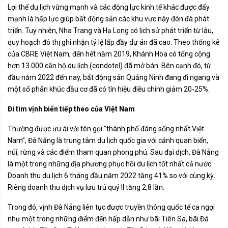
Lợi thế du lịch vững mạnh và các động lực kinh tế khác được đẩy
mạnh là hấp lực giúp bất động sản các khu vực này đón đà phát
triển. Tuy nhiên, Nha Trang và Hạ Long có lịch sử phát triển từ lâu,
quy hoạch đô thị ghi nhận tỷ lệ lấp đầy dự án đã cao. Theo thống kê
của CBRE Việt Nam, đến hết năm 2019, Khánh Hòa có tổng cộng
hơn 13.000 căn hộ du lịch (condotel) đã mở bán. Bên cạnh đó, từ
đầu năm 2022 đến nay, bất động sản Quảng Ninh đang đi ngang và
một số phân khúc đầu cơ đã có tín hiệu điều chỉnh giảm 20-25%.
Đi tìm vịnh biển tiếp theo của Việt Nam
Thường được ưu ái với tên gọi "thành phố đáng sống nhất Việt
Nam”, Đà Nẵng là trung tâm du lịch quốc gia với cảnh quan biển,
núi, rừng và các điểm tham quan phong phú. Sau đại dịch, Đà Nẵng
là một trong những địa phương phục hồi du lịch tốt nhất cả nước.
Doanh thu du lịch 6 tháng đầu năm 2022 tăng 41% so với cùng kỳ.
Riêng doanh thu dịch vụ lưu trú quý II tăng 2,8 lần.
Trong đó, vịnh Đà Nẵng liên tục được truyền thông quốc tế ca ngợi
như một trong những điểm đến hấp dẫn như bãi Tiên Sa, bãi Đá