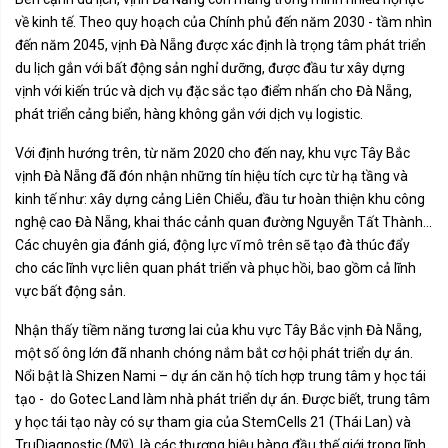
về kinh tế. Theo quy hoạch của Chính phủ đến năm 2030 - tầm nhìn
đến năm 2045, vịnh Đà Nẵng được xác định là trọng tâm phát triển
du lịch gắn với bất động sản nghỉ dưỡng, được đầu tư xây dựng
vịnh với kiến trúc và dịch vụ đặc sắc tạo điểm nhấn cho Đà Nẵng,
phát triển cảng biển, hàng không gắn với dịch vụ logistic.
Với định hướng trên, từ năm 2020 cho đến nay, khu vực Tây Bắc
vịnh Đà Nẵng đã đón nhận những tín hiệu tích cực từ hạ tầng và
kinh tế như: xây dựng cảng Liên Chiểu, đầu tư hoàn thiện khu công
nghệ cao Đà Nẵng, khai thác cảnh quan đường Nguyễn Tất Thành...
Các chuyên gia đánh giá, động lực vĩ mô trên sẽ tạo đà thúc đẩy
cho các lĩnh vực liên quan phát triển và phục hồi, bao gồm cả lĩnh
vực bất động sản.
Nhận thấy tiềm năng tương lai của khu vực Tây Bắc vịnh Đà Nẵng,
một số ông lớn đã nhanh chóng nắm bắt cơ hội phát triển dự án.
Nổi bật là Shizen Nami – dự án căn hộ tích hợp trung tâm y học tái
tạo - do Gotec Land làm nhà phát triển dự án. Được biết, trung tâm
y học tái tạo này có sự tham gia của StemCells 21 (Thái Lan) và
TruDiagnostic (Mỹ), là các thương hiệu hàng đầu thế giới trong lĩnh